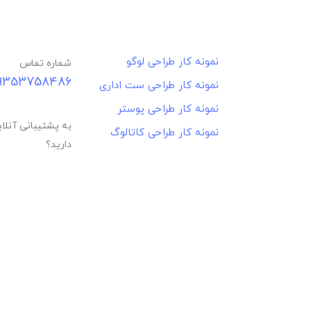
به راهنمایی نیاز داری
خدمات ما
نمونه کار طراحی لوگو
شماره تماس
9353758486
نمونه کار طراحی ست اداری
نمونه کار طراحی پوستر
به پشتیبانی آنلای
نمونه کار طراحی کاتالوگ
دارید؟
@kajstudio.ir
© استدیو تبلیغاتی 