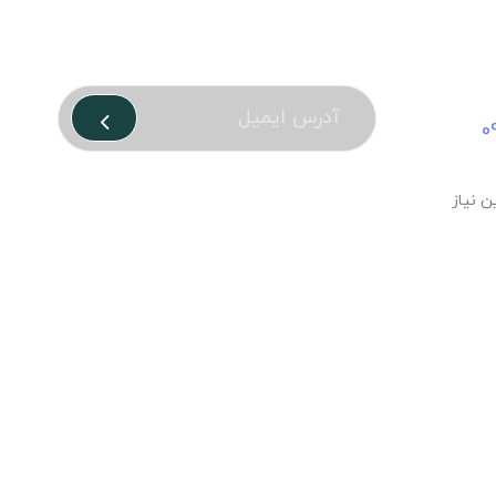
د؟
درتماس باشید
0
ن نیاز
info
کاج – تمامی حقوق برای استدیو تبلیغاتی کاج محفوظ است – 1402