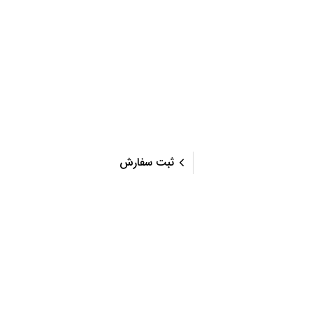
دهید با
برندینگ
با استودیو تبلیغاتی کاج، کسب و کار خود را حرفه ای کنید.
ثبت سفارش