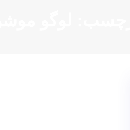
چسب: لوگو موش