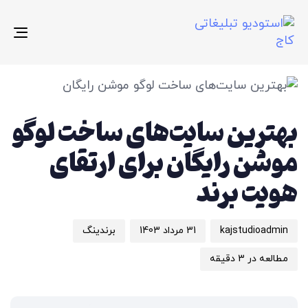
gle
ion
تار
منت
نوی
بهترین سایت‌های ساخت لوگو
شد
انت
:
در
موشن رایگان برای ارتقای
:
هویت برند
kajstudioadmin
31 مرداد 1403
برندینگ
مطالعه در 3 دقیقه