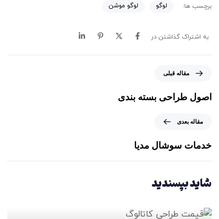
لوگو
لوگو موشن
برچسب ها:
به اشتراک گذاشتن در
م
مقاله قبلی
ق
ا
اصول طراحی بسته بندی
ل
ه
م
مقاله بعدی
ق
ق
ب
ا
خدمات سوشال مدیا
ل
ل
ی
ه
ب
شاید بپسندید
ع
د
ی